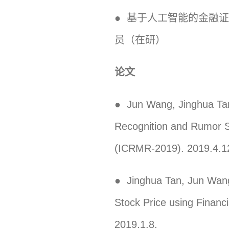
● 基于人工智能的金融证券市
员（在研）
论文
● Jun Wang, Jinghua Tan,
Recognition and Rumor S
(ICRMR-2019). 2019.4.1
● Jinghua Tan, Jun Wang
Stock Price using Financ
2019.1.8.