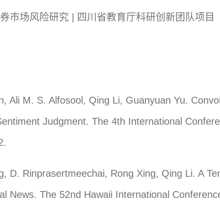
场风险研究 | 四川省教育厅科研创新团队项目 2017/1
 Ali M. S. Alfosool, Qing Li, Guanyuan Yu. Convo
entiment Judgment. The 4th International Confere
2.
, D. Rinprasertmeechai, Rong Xing, Qing Li. A T
ial News. The 52nd Hawaii International Conferen