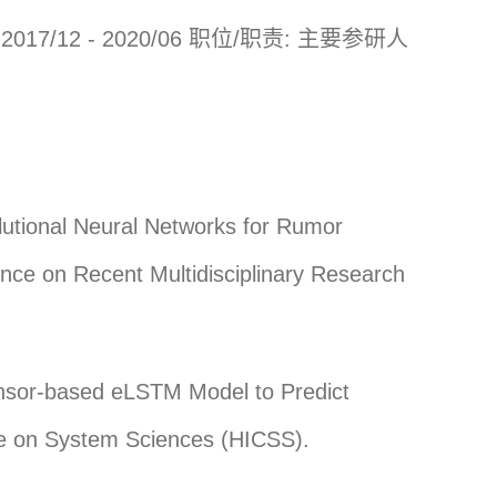
2 - 2020/06 职位/职责: 主要参研人
lutional Neural Networks for Rumor
nce on Recent Multidisciplinary Research
ensor-based eLSTM Model to Predict
ce on System Sciences (HICSS).